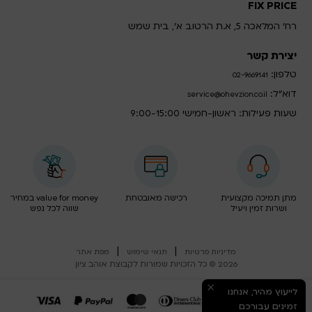
FIX PRICE
רח' המלאכה 5, א.ת הרטוב א', בית שמש
יצירת קשר
טלפון:
02-9669141
דוא”ל:
service@ohevzion.co.il
שעות פעילות: ראשון-חמישי 9:00-15:00
מתן תמיכה מקצועית
רכישה מאובטחת
value for money במחיר
ושרות זמין ויעיל
שווה לכל נפש
|
|
מדיניות פרטיות
תנאי שימוש
מפת אתר
2026 © כל הזכויות שמורות לקבוצת אוהב ציון
לייעוץ מהיר, אנחנו
זמינים עבורכם