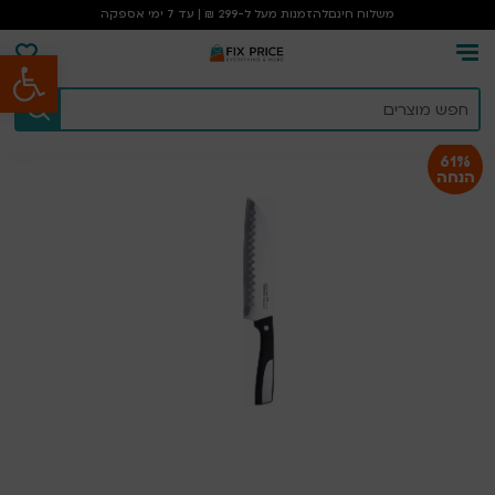
משלוח חינם
להזמנות מעל ל-299 ₪ | עד 7 ימי אספקה
פתח סרגל נגישות
עמוד הבית
/
קמפינג וטיולים
/
אחרים
/
סכין סנטוקו 17.5 ס”מ ידית נירוסטה
61%
הנחה