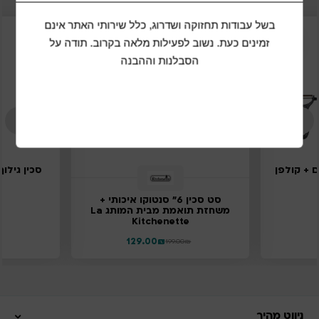
בשל עבודות תחזוקה ושדרוג, כלל שירותי האתר אינם
34%
35%
זמינים כעת. נשוב לפעילות מלאה בקרוב. תודה על
הנחה
הנחה
הסבלנות וההבנה
עם 5 סכינים + קולפן
סכין גילוף 20 ס"מ ידית נירו
סט סכין 6" סנטוקו איכותי +
משחזת תואמת מבית המותג La
Kitchenette
129.00
₪
199.00
₪
ניווט מהיר