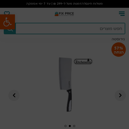
משלוח חינם
להזמנות מעל ל-299 ₪ | עד 7 ימי אספקה
פתח סרגל נגישות
עמוד הבית
/
קמפינג וטיולים
/
אחרים
/
לקיטשן סכין קיצוץ 17.5 ס”מ ידית
נירוסטה
57%
הנחה