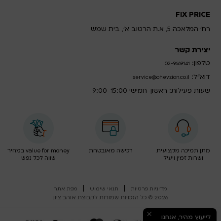
FIX PRICE
רח' המלאכה 5, א.ת הרטוב א', בית שמש
יצירת קשר
טלפון:
02-9669141
דוא”ל:
service@ohevzion.co.il
שעות פעילות: ראשון-חמישי 9:00-15:00
מתן תמיכה מקצועית
רכישה מאובטחת
value for money במחיר
ושרות זמין ויעיל
שווה לכל נפש
|
|
מדיניות פרטיות
תנאי שימוש
מפת אתר
2026 © כל הזכויות שמורות לקבוצת אוהב ציון
לייעוץ מהיר, אנחנו