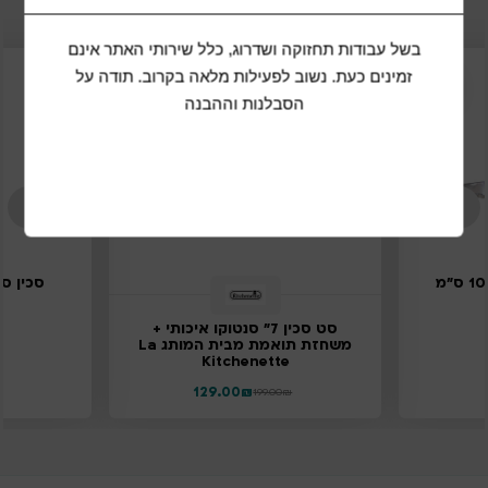
בשל עבודות תחזוקה ושדרוג, כלל שירותי האתר אינם
זמינים כעת. נשוב לפעילות מלאה בקרוב. תודה על
61%
35%
הנחה
הנחה
הסבלנות וההבנה
סט סכין 7" סנטוקו איכותי +
משחזת תואמת מבית המותג La
Kitchenette
129.00
₪
199.00
₪