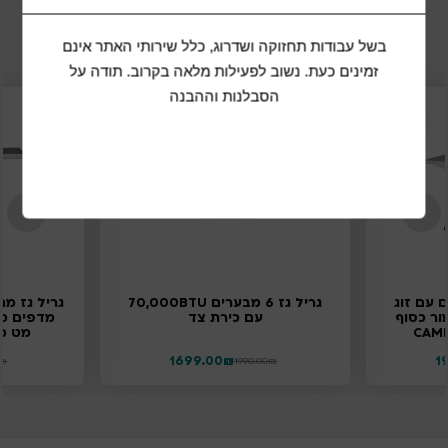
מוצרים נוספים שיכולים להתאים לכם
בשל עבודות תחזוקה ושדרוג, כלל שירותי האתר אינם
זמינים כעת. נשוב לפעילות מלאה בקרוב. תודה על
הסבלנות וההבנה
17%
15%
הנחה
הנחה
 מבערים עם זוג
גריל גז 6 מבערים 70,000BTU
ור כסוף
עם כירת צד
מדפים מת
מט מסדר
1699.00
₪
1
₪
1990.00
₪