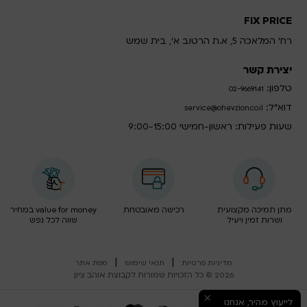
FIX PRICE
רח' המלאכה 5, א.ת הרטוב א', בית שמש
יצירת קשר
טלפון:
02-9669141
דוא”ל:
service@ohevzion.co.il
שעות פעילות: ראשון-חמישי 9:00-15:00
מתן תמיכה מקצועית
רכישה מאובטחת
value for money במחיר
ושרות זמין ויעיל
שווה לכל נפש
|
|
מדיניות פרטיות
תנאי שימוש
מפת אתר
2026 © כל הזכויות שמורות לקבוצת אוהב ציון
לייעוץ מהיר, אנחנו