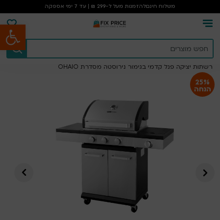
משלוח חינם
להזמנות מעל ל-299 ₪ | עד 7 ימי אספקה
פתח סרגל נגישות
עמוד הבית
/
קמפינג וטיולים
/
גריל גז מקצועי 3 מבערים + כירת צד ,
רשתות יציקה פנל קדמי בגימור נירוסטה מסדרת OHAIO
25%
הנחה