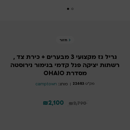
חזור
גריל גז מקצועי 3 מבערים + כירת צד ,
רשתות יציקה פנל קדמי בגימור נירוסטה
מסדרת OHAIO
מק"ט
22683
מותג:
camptown
המחיר
המחיר
₪
2,100
₪
2,790
המקורי
הנוכחי
היה:
הוא: