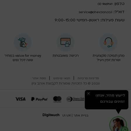
טלפון:
02-9669141
דוא”ל:
service@ohevzion.co.il
שעות פעילות: ראשון-חמישי 9:00-15:00
מתן תמיכה מקצועית
רכישה מאובטחת
value for money במחיר
ושרות זמין ויעיל
שווה לכל נפש
|
|
מדיניות פרטיות
תנאי שימוש
מפת אתר
2026 © כל הזכויות שמורות לקבוצת אוהב ציון
לייעוץ מהיר, אנחנו
זמינים עבורכם
בניית אתר | UI UX