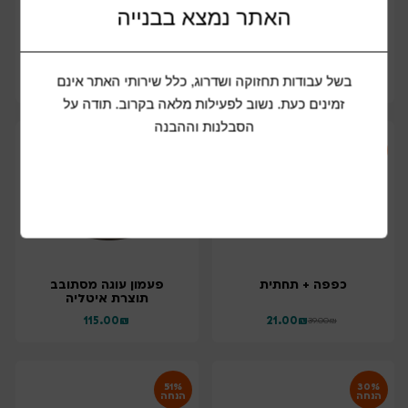
האתר נמצא בבנייה
סט 2 תבניות עגולות
מארז 3 חלקים כפפה
זכוכית – 2.1 ליטר + 3
תחתית לסיר וסינר
ליטר
בשל עבודות תחזוקה ושדרוג, כלל שירותי האתר אינם
35.00
₪
65.00
₪
69.00
₪
119.00
₪
זמינים כעת. נשוב לפעילות מלאה בקרוב. תודה על
הסבלנות וההבנה
46%
הנחה
כפפה + תחתית
פעמון עוגה מסתובב
תוצרת איטליה
115.00
₪
21.00
₪
39.00
₪
51%
30%
הנחה
הנחה