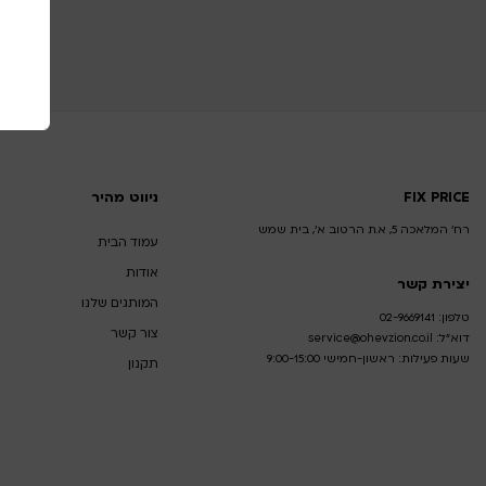
FIX PRICE
ניווט מהיר
רח' המלאכה 5, א.ת הרטוב א', בית שמש
עמוד הבית
אודות
יצירת קשר
המותגים שלנו
טלפון:
02-9669141
צור קשר
דוא”ל:
service@ohevzion.co.il
שעות פעילות: ראשון-חמישי 9:00-15:00
תקנון