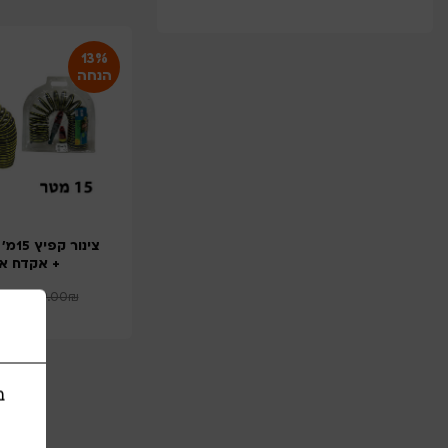
13%
הנחה
צינור
+ אקדח א
0
₪
149.00
₪
ב