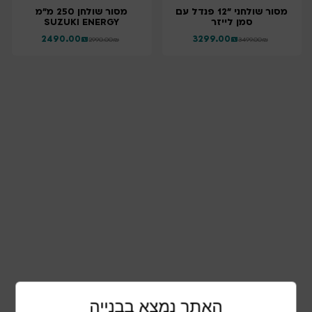
מסור שולחני "12 פנדל עם
מסור שולחן 250 מ"מ
סמן לייזר
SUZUKI ENERGY
2490.00
₪
3299.00
₪
2990.00
₪
3499.00
₪
האתר נמצא בבנייה