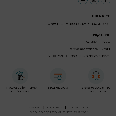
FIX PRICE
רח' המלאכה 5, א.ת הרטוב א', בית שמש
יצירת קשר
טלפון:
02-9669141
דוא”ל:
service@ohevzion.co.il
שעות פעילות: ראשון-חמישי 9:00-15:00
מתן תמיכה מקצועית
רכישה מאובטחת
value for money במחיר
ושרות זמין ויעיל
שווה לכל נפש
|
|
מדיניות פרטיות
תנאי שימוש
מפת אתר
2026 © כל הזכויות שמורות לקבוצת אוהב ציון