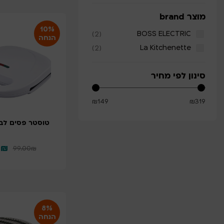
מוצר brand
10%
(2)
BOSS ELECTRIC
הנחה
(2)
La Kitchenette
סינון לפי מחיר
₪
149
₪
319
טוסטר פסים לבן 2 פרוס
0
₪
99.00
₪
8%
הנחה