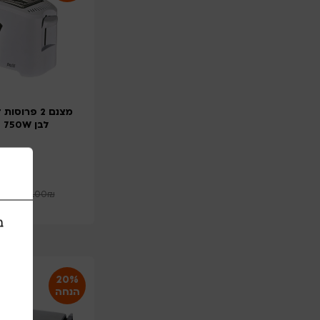
מצנם 2 פרוס
לבן BOSS 750W
₪
129.00
₪
ב
20%
הנחה