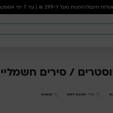
שלוח חינם
להזמנות מעל ל-299 ₪ | עד 7 ימי אספקה
סטרים / סירים חשמליי
וה
מחיר:
מהגבוה לנמוך
מבצעים