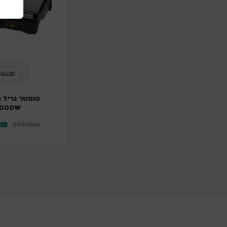
טוסטר גריל נ
2000W
₪
399.00
₪