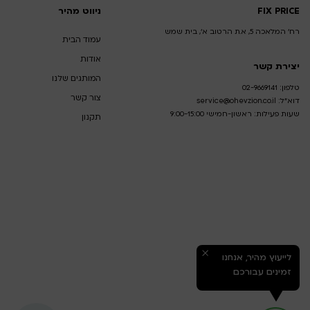
FIX PRICE
ניווט מהיר
רח' המלאכה 5, א.ת הרטוב א', בית שמש
עמוד הבית
אודות
יצירת קשר
המותגים שלנו
טלפון:
02-9669141
צור קשר
דוא”ל:
service@ohevzion.co.il
שעות פעילות: ראשון-חמישי 9:00-15:00
תקנון
לייעוץ מהיר, אנחנו
זמינים עבורכם