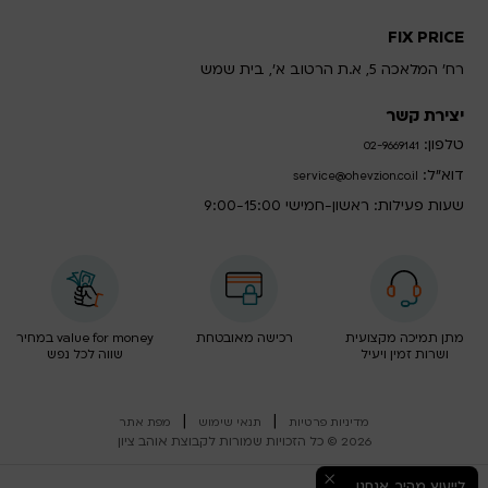
FIX PRICE
רח' המלאכה 5, א.ת הרטוב א', בית שמש
יצירת קשר
טלפון:
02-9669141
דוא”ל:
service@ohevzion.co.il
שעות פעילות: ראשון-חמישי 9:00-15:00
מתן תמיכה מקצועית
רכישה מאובטחת
value for money במחיר
ושרות זמין ויעיל
שווה לכל נפש
|
|
מדיניות פרטיות
תנאי שימוש
מפת אתר
2026 © כל הזכויות שמורות לקבוצת אוהב ציון
לייעוץ מהיר, אנחנו