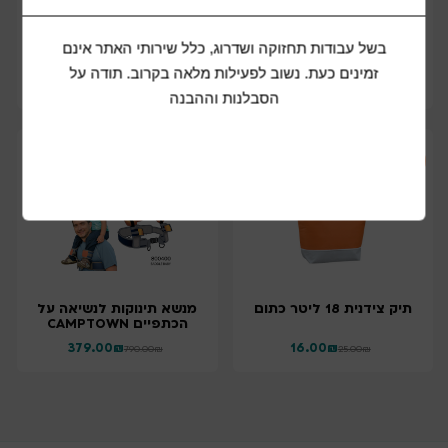
24/50 ס"מ DRY BAG
"19 עשוייה מבד חזק
ורחיץ, קלת משקל, ונוחה
לאכסון בתוך המזוודה, עד
60% פחות ממזודת טרולי
בשל עבודות תחזוקה ושדרוג, כלל שירותי האתר אינם
רגילה
זמינים כעת. נשוב לפעילות מלאה בקרוב. תודה על
153.00
₪
39.00
₪
199.00
₪
89.00
₪
הסבלנות וההבנה
52%
36%
הנחה
הנחה
תיק צידנית 18 ליטר כתום
מנשא תינוקות לנשיאה על
הכתפיים CAMPTOWN
379.00
₪
16.00
₪
790.00
₪
25.00
₪